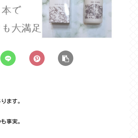
あります。
のも事実。